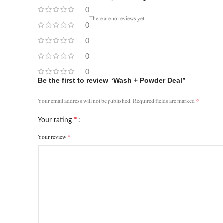
0
There are no reviews yet.
0
0
0
0
Be the first to review “Wash + Powder Deal”
*
Your email address will not be published.
Required fields are marked
*
Your rating
*
Your review