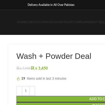
Delivery Available in All Over Pakistan
HOME
CHECKOUT
MY ACCOUNT
SHOP
COMPLAINS
BEST SEL
Wash + Powder Deal
₨
3,450
₨
3,900
19
Items sold in last 3 minutes
ADD TO 