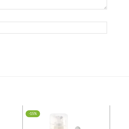
-15%
-24%