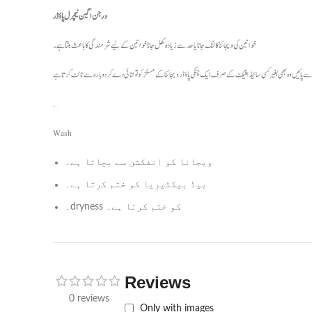
ورجن اگین نیچرل پاؤڈر
خواتین کی ویجائنا کا لٹک جانا یا حد سے زیادہ کھل جانا خواتین کے لیے شرمندگی کا باعث بنتا ہے۔
…
Wash
ویجانا کو انفکشن سے بچاتا ہے۔
بیڈ بیکٹیریا کو ختم کرتا ہے۔
۔dryness کو ختم کرتا ہے۔
Reviews
0 reviews
Only with images