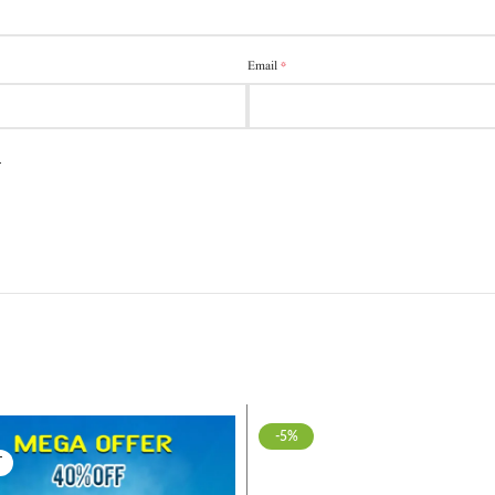
*
Email
.
-5%
T