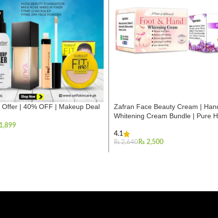
 Offer | 40% OFF | Makeup Deal
Zafran Face Beauty Cream | Han
Whitening Cream Bundle | Pure H
1,899
4.1
₨
2,500
₨
2,640
Add To Cart