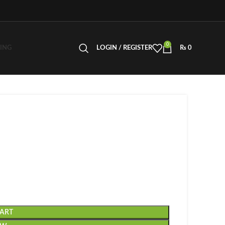
0
LING
LOGIN / REGISTER
₨
0
CART