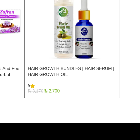
d And Feet
HAIR GROWTH BUNDLES | HAIR SERUM |
Skin Pol
erbal
HAIR GROWTH OIL
Blonder
5
₨
1,550
₨
2,700
₨
3,170
Add To Ca
Add To Cart