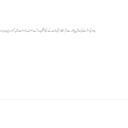
جادوئی اثرات کی حامل پاؤڈر سے شرمگاہ اتنی ٹائٹ کے اپکو یقین نہ آئے صرف 15 منٹ میں کنوارہ پن دوبارہ سے پائیں وہ بھی بغیر کسی سائیڈ افیکٹ کے صرف ایک چٹکی پاؤڈرویجائنا کے مسلز کو توانائی دے کر دوبارہ سے ٹائٹ کرتا ہے