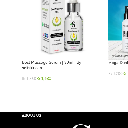
Best Massage Serum | 30ml | By
Mega Deal
selfskincare
₨
₨
3,200
₨
1,680
Read More
₨
1,850
Add To Cart
ABOUT US